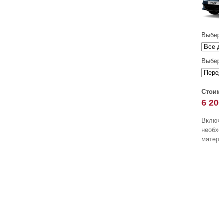
Выбер
Выбер
Стоим
6 20
Включ
необ
матер