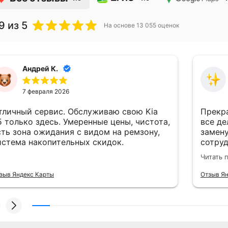
9
из 5
На основе
13 055
оценок
Андрей К.
7 февраля 2026
тличный сервис. Обслуживаю свою Kia
Прекра
5 только здесь. Умеренные цены, чистота,
все де
сть зона ожидания с видом на ремзону,
замен
система накопительных скидок.
сотру
хорошо
Читать 
зыв Яндекс Карты
Отзыв Я