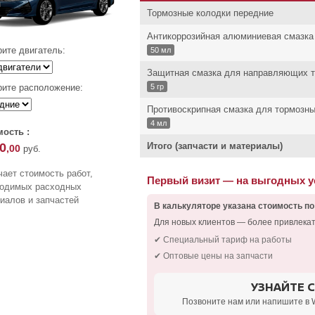
Тормозные колодки передние
Антикоррозийная алюминиевая смазка
ите двигатель:
50 мл
Защитная смазка для направляющих т
ите расположение:
5 гр
Противоскрипная смазка для тормозны
4 мл
ость :
0
Итого (запчасти и материалы)
,00
руб.
ает стоимость работ,
Первый визит — на выгодных 
ходимых расходных
иалов и запчастей
В калькуляторе указана стоимость по
Для новых клиентов — более привлека
✔ Специальный тариф на работы
✔ Оптовые цены на запчасти
УЗНАЙТЕ 
Позвоните нам или напишите в 