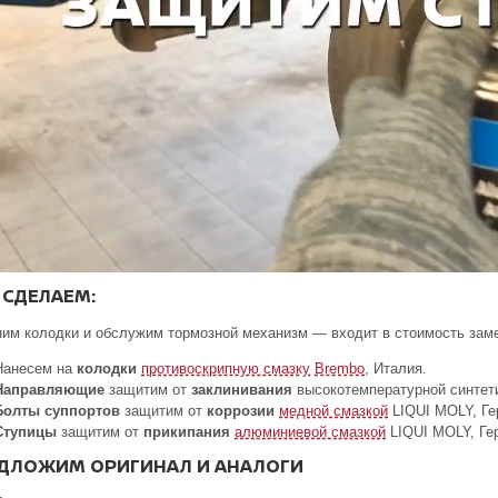
 СДЕЛАЕМ:
им колодки и обслужим тормозной механизм — входит в стоимость зам
Нанесем на
колодки
противоскрипную смазку
Brembo
, Италия.
Направляющие
защитим от
заклинивания
высокотемпературной синтет
Болты суппортов
защитим от
коррозии
медной смазкой
LIQUI MOLY, Ге
Ступицы
защитим от
прикипания
алюминиевой смазкой
LIQUI MOLY, Ге
ДЛОЖИМ ОРИГИНАЛ И АНАЛОГИ