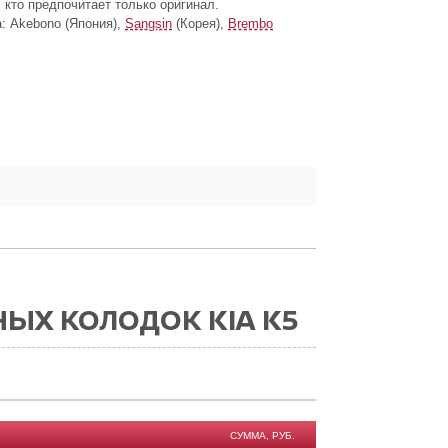
 кто предпочитает только оригинал.
: Akebono (Япония),
Sangsin
(Корея),
Brembo
ЫХ КОЛОДОК KIA K5
СУММА, РУБ.