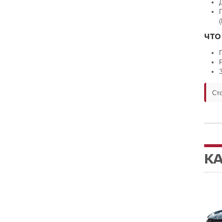
ЧТО
Ст
К