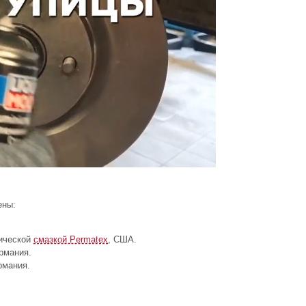
ены:
ической
смазкой Permatex
, США.
рмания.
рмания.