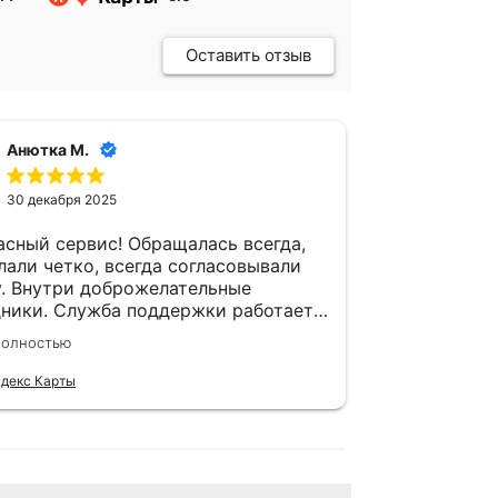
Оставить отзыв
Анютка М.
Влад
30 декабря 2025
13 н
сный сервис! Обращалась всегда,
Часто испо
лали четко, всегда согласовывали
ремонте с
у. Внутри доброжелательные
данным сер
дники. Служба поддержки работает
раз менял 
. Удобно найти, парковка хорошая.
Еще слома
полностью
Читать полно
стеклоочис
без пробле
ндекс Карты
Отзыв Яндекс 
Стоимость 
адекватные
предоставл
каждом эта
рекоменду