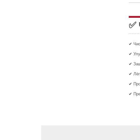
✅ 
✔ Чис
✔ Улу
✔ Защ
✔ Лёг
✔ Про
✔ Пре