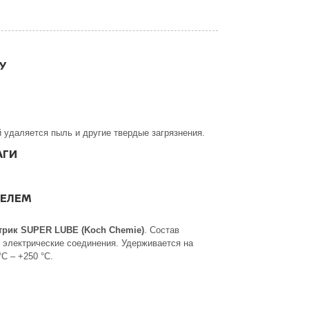
У
 удаляется пыль и другие твердые загрязнения.
АГИ
ГЕЛЕМ
трик SUPER LUBE (Koch Chemie)
. Состав
электрические соединения. Удерживается на
С – +250 °С.