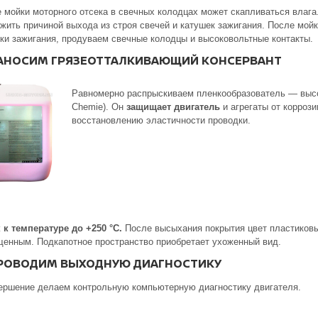
 мойки моторного отсека в свечных колодцах может скапливаться влага
жить причиной выхода из строя свечей и катушек зажигания. После мой
ки зажигания, продуваем свечные колодцы и высоковольтные контакты.
НАНОСИМ ГРЯЗЕОТТАЛКИВАЮЩИЙ КОНСЕРВАНТ
Равномерно распрыскиваем пленкообразователь — выс
Chemie). Он
защищает двигатель
и агрегаты от корроз
восстановлению эластичности проводки.
 к температуре до +250 °С.
После высыхания покрытия цвет пластиковы
енным. Подкапотное пространство приобретает ухоженный вид.
ПРОВОДИМ ВЫХОДНУЮ ДИАГНОСТИКУ
ершение делаем контрольную компьютерную диагностику двигателя.