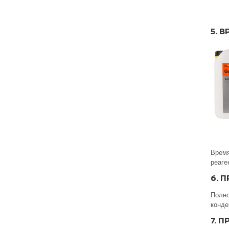
5. 
Время
реаге
6. 
Полно
конде
7. 