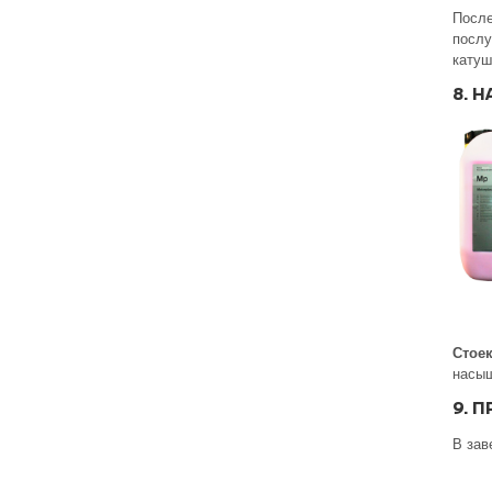
После
послу
катуш
8. 
Стоек
насыщ
9. 
В зав