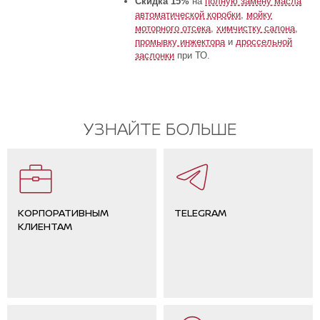
Скидка 15%
на
полную замену масла
автоматической коробки
,
мойку
моторного отсека
,
химчистку салона
,
промывку инжектора
и
дроссельной
заслонки
при ТО.
УЗНАЙТЕ БОЛЬШЕ
КОРПОРАТИВНЫМ
TELEGRAM
КЛИЕНТАМ