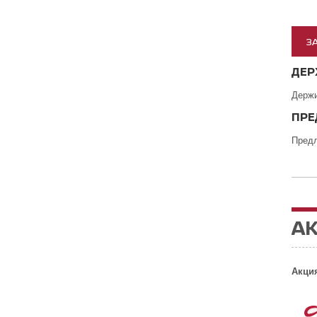
З
ДЕР
Держи
ПРЕ
Пред
АК
Акци