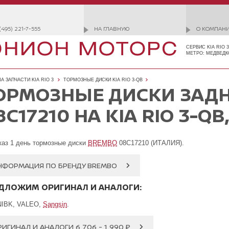
(495) 221-7-555
НА ГЛАВНУЮ
О КОМПАН
СЕРВИС KIA RIO 
МЕТРО: МЕДВЕДК
А ЗАПЧАСТИ KIA RIO 3
ТОРМОЗНЫЕ ДИСКИ KIA RIO 3-QB
ОРМОЗНЫЕ ДИСКИ ЗАД
8C17210 НА KIA RIO 3-QB,
каз 1 день тормозные диски
BREMBO
08C17210 (ИТАЛИЯ).
НФОРМАЦИЯ ПО БРЕНДУ BREMBO
ДЛОЖИМ ОРИГИНАЛ И АНАЛОГИ:
NIBK, VALEO,
Sangsin
.
ИГИНАЛ И АНАЛОГИ 6 706 - 1 990 ₽