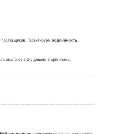
х поставщиков. Гарантируем
подлинность
.
ь аналогов в 2-3 дешевле оригинала.
.
Найдем причины
посторонних звуков в подвеске,