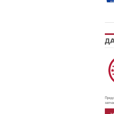
ДА
Предо
запч
З