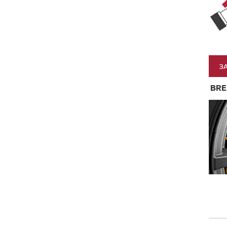
З
BRE