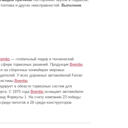
топлива и других неисправностей.
Выполним
rembo
— глобальный лидер и технический
в сфере тормозных решений. Продукция
Brembo
ся на сборочных конвейерах мировых
дителей. У всех дорожных автомобилей Ferrari
системы
Brembo
.
идирует в области тормозных систем для
рта. С 1975 года
Brembo
оснащает автомобили
анд Формулы 1. На счету компании 23 победы
среди пилотов и 28 среди конструкторов.